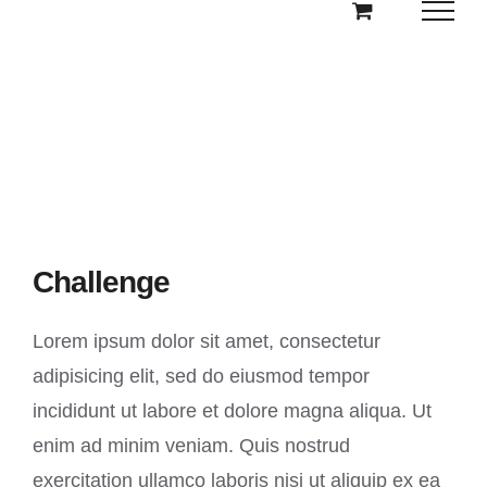
Kihagyás
British Website
Lorem ipsum dolor sit amet, consectetur
adipisicing elit.
Challenge
Lorem ipsum dolor sit amet, consectetur
adipisicing elit, sed do eiusmod tempor
incididunt ut labore et dolore magna aliqua. Ut
enim ad minim veniam. Quis nostrud
exercitation ullamco laboris nisi ut aliquip ex ea