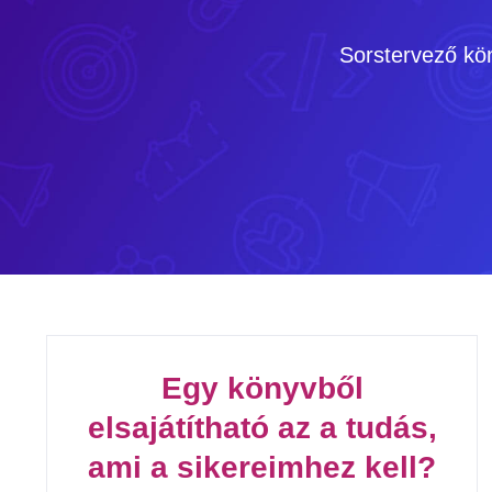
Kihagyás
Sorstervező kö
Egy könyvből
elsajátítható az a tudás,
ami a sikereimhez kell?