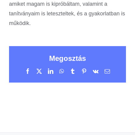
amiket magam is kipróbáltam, valamint a
tanítványaim is leteszteltek, és a gyakorlatban is
működik.
Megosztás
Facebook
X
LinkedIn
WhatsApp
Tumblr
Pinterest
Vk
Email: